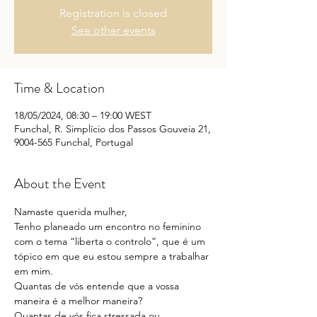
Registration is closed
See other events
Time & Location
18/05/2024, 08:30 – 19:00 WEST
Funchal, R. Simplício dos Passos Gouveia 21,
9004-565 Funchal, Portugal
About the Event
Namaste querida mulher,
Tenho planeado um encontro no feminino 
com o tema “liberta o controlo”, que é um 
tópico em que eu estou sempre a trabalhar 
em mim.
Quantas de vós entende que a vossa 
maneira é a melhor maneira?
Quantas de vós fica stressada ou 