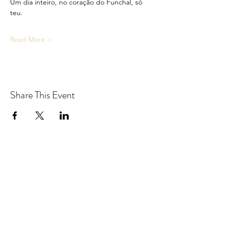
Um dia inteiro, no coração do Funchal, só 
teu.
Read More >
Share This Event
Yoga With Freddie
Subscribe Form