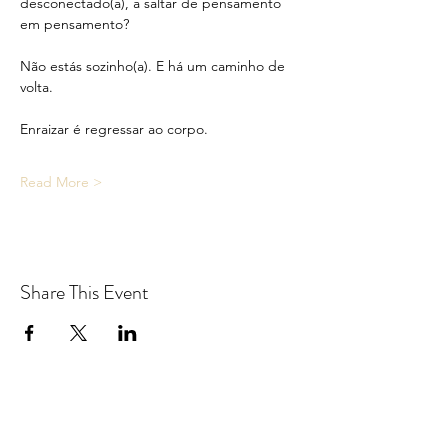
desconectado(a), a saltar de pensamento 
em pensamento?
Não estás sozinho(a). E há um caminho de 
volta.
Enraizar é regressar ao corpo.
Read More >
Share This Event
Yoga With Freddie